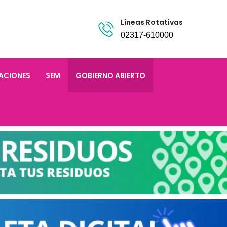
Líneas Rotativas
02317-610000
TACIONES
SEM
GOBIERNO ABIERTO