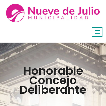
Honorable
Concejo
Deliberante