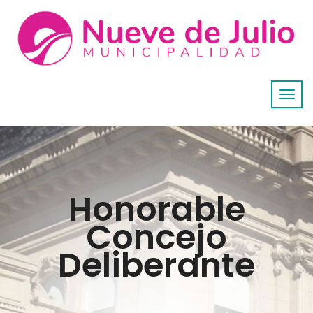
Honorable
Concejo
Deliberante