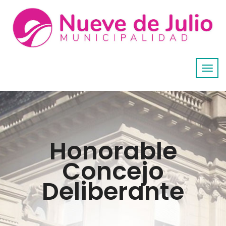
Honorable
Concejo
Deliberante