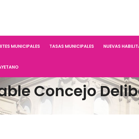
ITES MUNICIPALES
TASAS MUNICIPALES
NUEVAS HABILI
AYETANO
able Concejo Delib