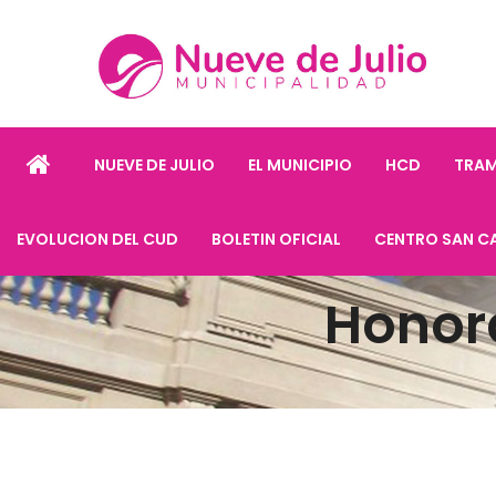
NUEVE DE JULIO
EL MUNICIPIO
HCD
TRAM
EVOLUCION DEL CUD
BOLETIN OFICIAL
CENTRO SAN C
Honor