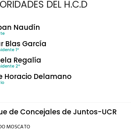
ORIDADES DEL H.C.D
ban Naudín
nte
r Blas García
idente 1º
ela Regalía
sidente 2º
e Horacio Delamano
io
ue de Concejales de Juntos-UCR
DO MOSCATO