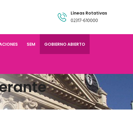
Líneas Rotativas
02317-610000
TACIONES
SEM
GOBIERNO ABIERTO
erante