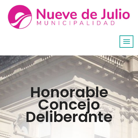
Honorable
Concejo
Deliberante