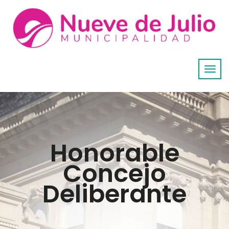
Honorable
Concejo
Deliberante