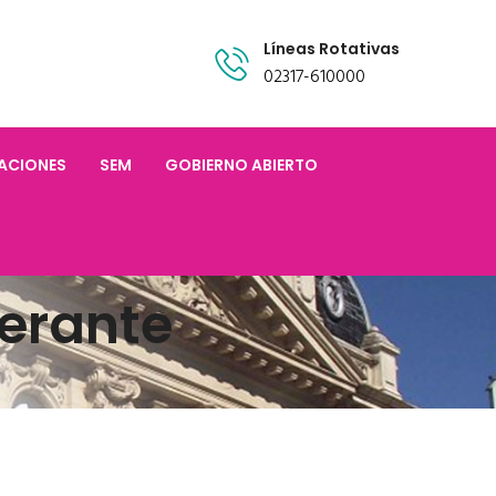
Líneas Rotativas
02317-610000
TACIONES
SEM
GOBIERNO ABIERTO
erante