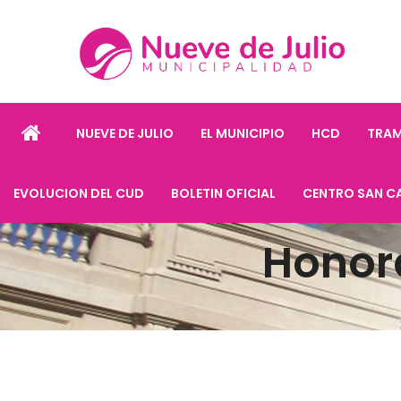
NUEVE DE JULIO
EL MUNICIPIO
HCD
TRAM
EVOLUCION DEL CUD
BOLETIN OFICIAL
CENTRO SAN C
Honor