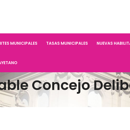
ITES MUNICIPALES
TASAS MUNICIPALES
NUEVAS HABILI
AYETANO
able Concejo Delib