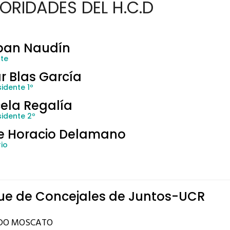
ORIDADES DEL H.C.D
ban Naudín
nte
r Blas García
idente 1º
ela Regalía
sidente 2º
e Horacio Delamano
io
ue de Concejales de Juntos-UCR
DO MOSCATO