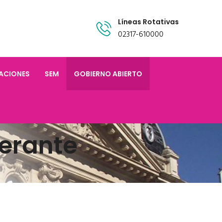
Líneas Rotativas
02317-610000
TACIONES
SEM
GOBIERNO ABIERTO
erante