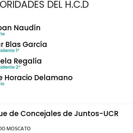
ORIDADES DEL H.C.D
ban Naudín
nte
r Blas García
idente 1º
ela Regalía
sidente 2º
e Horacio Delamano
io
ue de Concejales de Juntos-UCR
DO MOSCATO