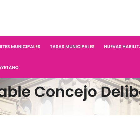
ITES MUNICIPALES
TASAS MUNICIPALES
NUEVAS HABILI
AYETANO
able Concejo Delib