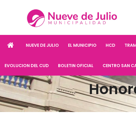
NUEVE DE JULIO
EL MUNICIPIO
HCD
TRAM
EVOLUCION DEL CUD
BOLETIN OFICIAL
CENTRO SAN C
Honor