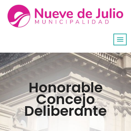
Honorable
Concejo
Deliberante