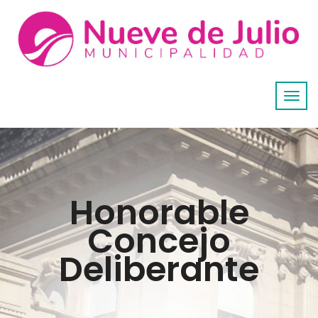
Honorable
Concejo
Deliberante