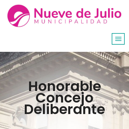
Honorable
Concejo
Deliberante