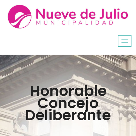
Honorable
Concejo
Deliberante