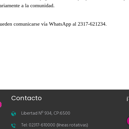
iariamente a la comunidad.
 pueden comunicarse vía WhatsApp al
2317-621234
.
Contacto
Libertad Nº 934, CP:6500
Tel: 02317-610000 (líneas rotativas)