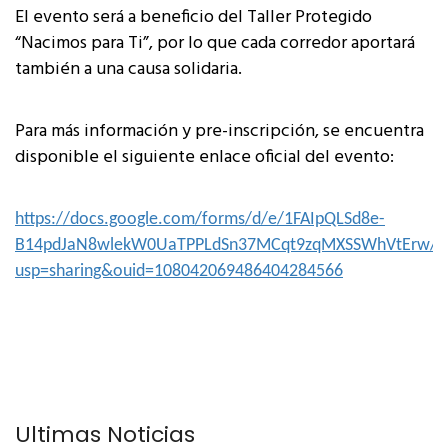
El evento será a beneficio del Taller Protegido
“Nacimos para Ti”, por lo que cada corredor aportará
también a una causa solidaria.
Para más información y pre-inscripción, se encuentra
disponible el siguiente enlace oficial del evento:
https://docs.google.com/forms/d/e/1FAIpQLSd8e-
B14pdJaN8wlekW0UaTPPLdSn37MCqt9zqMXSSWhVtErw/v
usp=sharing&ouid=108042069486404284566
Últimas Noticias